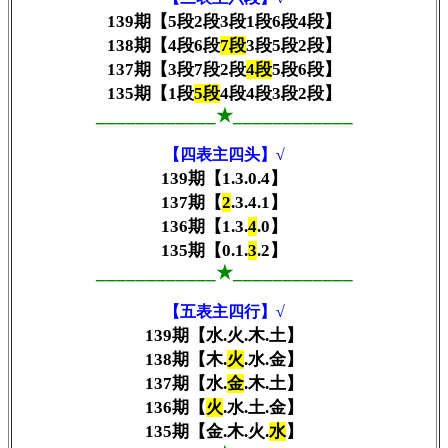
139期【5段2段3段1段6段4段】
138期【4段6段
7段
3段5段2段】
137期【3段7段2段
4段
5段6段】
135期【1段
5段
4段4段3段2段】
____________★____________
【四表主四头】√
139期【1.3.0.4】
137期【
2
.3.4.1】
136期【1.3.
4
.0】
135期【0.1.
3
.2】
____________★____________
【五表主四行】√
139期【水.火.木.土】
138期【木.
火
.水.金】
137期【水.
金
.木.土】
136期【
火
.水.土.金】
135期【金.木.火.
水
】