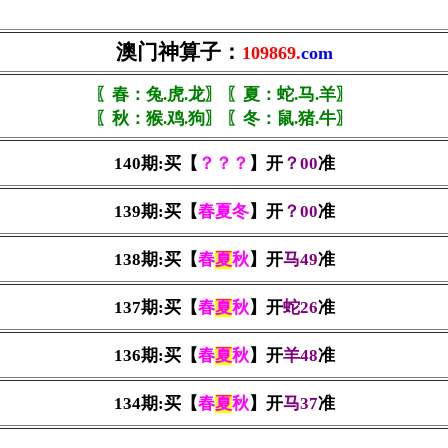
澳门神算子：
109869.
com
〖春：兔.虎.龙〗 〖夏：蛇.马.羊〗
〖秋：猴.鸡.狗〗 〖冬：鼠.猪.牛〗
140期:买【
？？？
】开
？00
准
139期:买【
春夏冬
】开
？00
准
138期:买【
春
夏
秋
】开
马49
准
137期:买【
春
夏
秋
】开
蛇26
准
136期:买【
春
夏
秋
】开
羊48
准
134期:买【
春
夏
秋
】开
马37
准