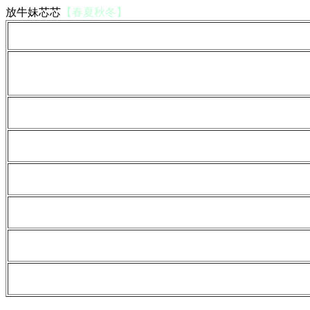
放牛妹芯芯
【春夏秋冬】