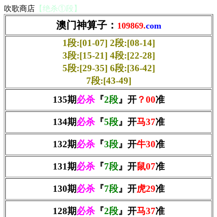
吹歌商店
【绝杀①段】
澳门神算子：
109869.
com
1段:[01-07] 2段:[08-14]
3段:[15-21] 4段:[22-28]
5段:[29-35] 6段:[36-42]
7段:[43-49]
135期
必杀
『
2段
』开
？00
准
134期
必杀
『
5段
』开
马37
准
132期
必杀
『
3段
』开
牛30
准
131期
必杀
『
7段
』开
鼠07
准
130期
必杀
『
7段
』开
虎29
准
128期
必杀
『
2段
』开
马37
准