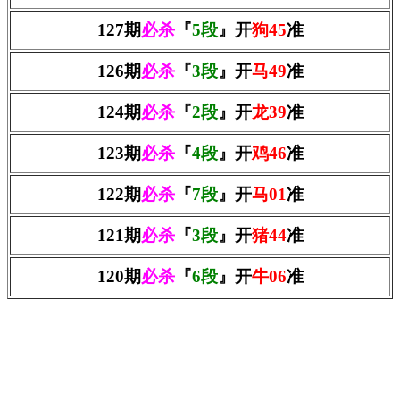
127期
必杀
『
5段
』开
狗45
准
126期
必杀
『
3段
』开
马49
准
124期
必杀
『
2段
』开
龙39
准
123期
必杀
『
4段
』开
鸡46
准
122期
必杀
『
7段
』开
马01
准
121期
必杀
『
3段
』开
猪44
准
120期
必杀
『
6段
』开
牛06
准